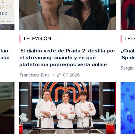
TELEVISIÓN
TEL
olan
'El diablo viste de Prada 2' desfila por
¿Cuál
ula:
el streaming: cuándo y en qué
'Spid
"
plataforma podremos verla online
Sergio 
Francisco-Eme
27-07-2026