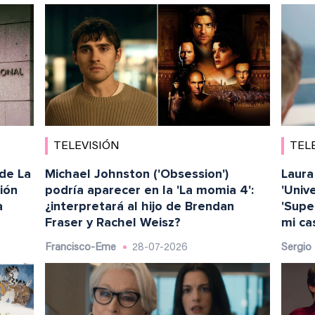
TELEVISIÓN
TEL
 de La
Michael Johnston ('Obsession')
Laura
ión
podría aparecer en la 'La momia 4':
'Univ
a
¿interpretará al hijo de Brendan
'Supe
Fraser y Rachel Weisz?
mi ca
Francisco-Eme
28-07-2026
Sergio 