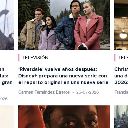
TELEVISIÓN
TEL
an
‘Riverdale' vuelve años después:
Chris
las:
Disney+ prepara una nueva serie con
una d
n gran
el reparto original en una nueva serie
2026:
Carmen Fernández Etreros
26-07-2026
Franci
2026