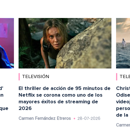
TELEVISIÓN
TEL
d'
El thriller de acción de 95 minutos de
Chris
un
Netflix se corona como uno de los
Odise
mayores éxitos de streaming de
video
 que
2026
perso
de la
Carmen Fernández Etreros
28-07-2026
Carmen