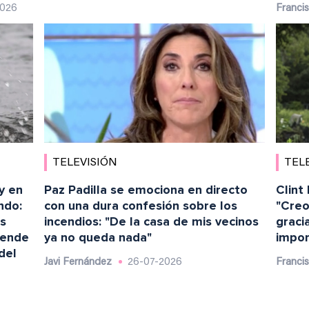
2026
Franci
TELEVISIÓN
TEL
y en
Paz Padilla se emociona en directo
Clint
ando:
con una dura confesión sobre los
"Creo
os
incendios: "De la casa de mis vecinos
graci
iende
ya no queda nada"
impor
del
Javi Fernández
26-07-2026
Franci