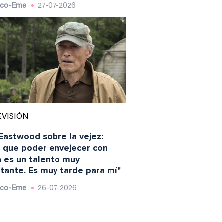
sco-Eme
27-07-2026
EVISIÓN
 Eastwood sobre la vejez:
 que poder envejecer con
a es un talento muy
tante. Es muy tarde para mí"
sco-Eme
26-07-2026