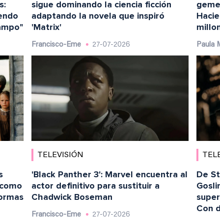
s:
sigue dominando la ciencia ficción
gemel
iendo
adaptando la novela que inspiró
Hacie
campo"
'Matrix'
millo
Francisco-Eme
27-07-2026
Paula 
TELEVISIÓN
TEL
s
'Black Panther 3': Marvel encuentra al
De St
 como
actor definitivo para sustituir a
Gosli
formas
Chadwick Boseman
super
Con d
Francisco-Eme
27-07-2026