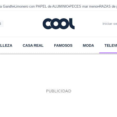
a Gandhi
Limonero con PAPEL de ALUMINIO
PECES mar menor
RAZAS de p
6
Iniciar s
ELLEZA
CASA REAL
FAMOSOS
MODA
TELEV