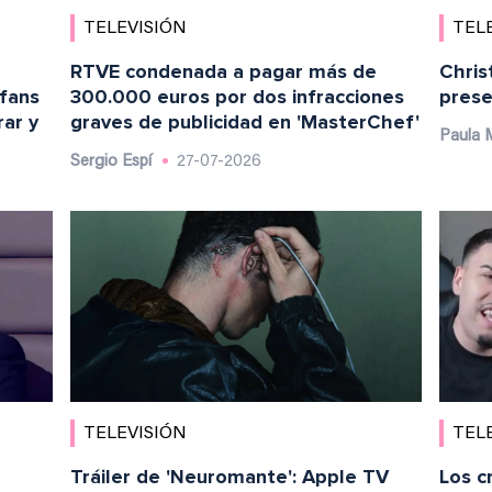
TELEVISIÓN
TEL
RTVE condenada a pagar más de
Chris
 fans
300.000 euros por dos infracciones
prese
rar y
graves de publicidad en 'MasterChef'
Paula 
Sergio Espí
27-07-2026
TELEVISIÓN
TEL
Tráiler de 'Neuromante': Apple TV
Los c