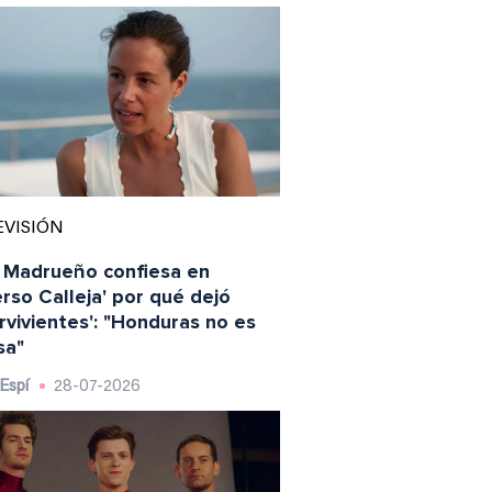
EVISIÓN
 Madrueño confiesa en
erso Calleja' por qué dejó
rvivientes': "Honduras no es
sa"
Espí
28-07-2026