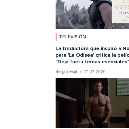
TELEVISIÓN
La traductora que inspiró a N
para 'La Odisea' critica la pelíc
"Deja fuera temas esenciales
Sergio Espí
27-07-2026