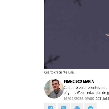
Cuarto creciente luna.
FRANCISCO MARÍA
Colaboro en diferentes medios
páginas Web, redacción de g
campañas publicitarias y de m
16/04/2026 09:00
ACTUAL
proyectos empresariales de 
calidad, bien documentado y 