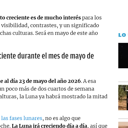
ento personal y profesional, y abierto a nuevas
rto creciente es de mucho interés
para los
u visibilidad, contrastes, y un significado
uchas culturas. Será en mayo de este año
LO
eciente durante el mes de mayo de
e al día 23 de mayo del año 2026
. A esa
un poco más de dos cuartos de semana
 alturas, la Luna ya habrá mostrado la mitad
n
las fases lunares
, no es algo que
oche.
La Luna irá creciendo día a día
, así que