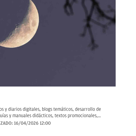
 y diarios digitales, blogs temáticos, desarrollo de
uías y manuales didácticos, textos promocionales,
arketing, artículos de opinión, relatos y guiones, y
IZADO:
16/04/2026 12:00
todo tipo que requieran de textos con un contenido de
revisado, así como a la curación y depuración de textos.