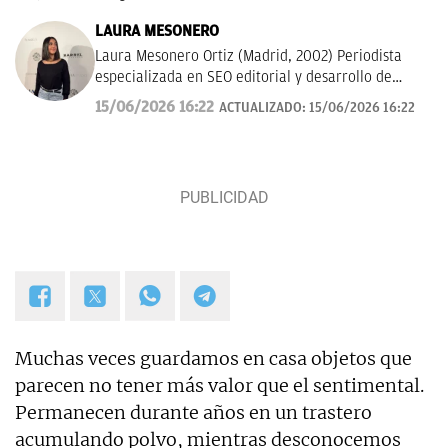
LAURA MESONERO
Laura Mesonero Ortiz (Madrid, 2002) Periodista
especializada en SEO editorial y desarrollo de
audiencias digitales, con experiencia en medios
15/06/2026 16:22
ACTUALIZADO:
15/06/2026 16:22
nacionales de referencia como La Razón (Grupo
Planeta), The Objective media y ahora en OkDiario.
Experta en estrategia de contenidos orientada a
Google Discover y Google Search. Perfil híbrido
entre redacción, análisis de datos y visión
estratégica.
Muchas veces guardamos en casa objetos que
parecen no tener más valor que el sentimental.
Permanecen durante años en un trastero
acumulando polvo, mientras desconocemos