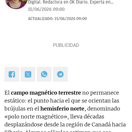
Digital. Redactora en OK Diario. Experta en
curiosidades, mascotas, consumo y Lotería de
15/06/2026 09:00
Navidad.
ACTUALIZADO:
15/06/2026 09:00
El
campo magnético terrestre
no permanece
estático: el punto hacia el que se orientan las
brújulas en el
hemisferio norte
, denominado
«polo norte magnético», lleva décadas
desplazándose desde la región de Canadá hacia