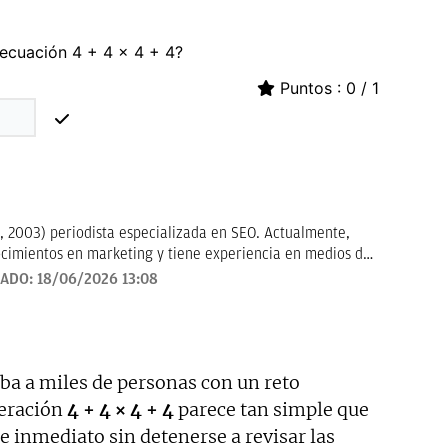
, 2003) periodista especializada en SEO. Actualmente,
cimientos en marketing y tiene experiencia en medios de
demás de participar en diversos proyectos en redes
ZADO:
18/06/2026 13:08
a a miles de personas con un reto
peración
4 + 4 × 4 + 4
parece tan simple que
inmediato sin detenerse a revisar las