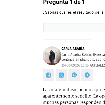
CARLA ABADÍA
Carla Abadía Betrán (Huesca
continúa ampliando sus cono
referencia como La Razón, a
15/06/2026 13:15
ACTUALI
sociales.
Las matemáticas ponen a prueb
aparentemente sencillo. La o
muchas personas responden de 