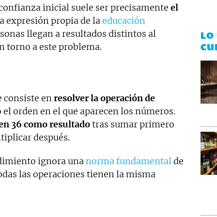
 confianza inicial suele ser precisamente
el
na expresión propia de la
educación
sonas llegan a resultados distintos al
LO
n torno a este problema.
CU
e consiste en
resolver la operación de
o el orden en el que aparecen los números.
en 36
como resultado
tras sumar primero
tiplicar después.
edimiento ignora una
norma fundamental
de
todas las operaciones tienen la misma