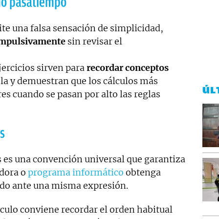
mo pasatiempo
e una falsa sensación de simplicidad,
impulsivamente
sin revisar el
ercicios sirven para
recordar conceptos
la y demuestran que los cálculos más
ÚL
es cuando se pasan por alto las reglas
s
s es una convención universal que garantiza
adora o
programa informático
obtenga
do ante una misma expresión.
lculo conviene recordar el orden habitual