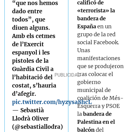
calificó de
“que nos hemos
«terrorista» la
dado entre
bandera de
todos”, que
España
en un
diuen alguns.
grupo de la red
Amb els cetmes
social Facebook.
de l’Exercit
Unas
espanyol i les
manifestaciones
pistoles de la
que se produjeron
Guàrdia Civil a
tras colocar el
l’habitació del
gobierno
costat, s’hauria
municipal de
d’afegir.
coalición de Més-
pic.twitter.com/hyzysa8hcL
Esquerra y PSOE
— Sebastià
la
bandera de
Llodrà Oliver
Palestina en el
(@sebastiallodra)
balcón
del