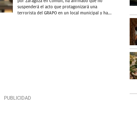
por Zaragoza en Común, ha afirmado que no
suspenderá el acto que protagonizará una
terrorista del GRAPO en un local municipal y ha...