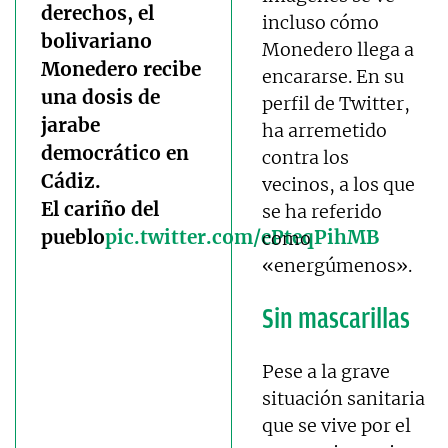
derechos, el
incluso cómo
bolivariano
Monedero llega a
Monedero recibe
encararse. En su
una dosis de
perfil de Twitter,
jarabe
ha arremetido
democrático en
contra los
Cádiz.
vecinos, a los que
El cariño del
se ha referido
pueblo
pic.twitter.com/ePteqPihMB
como
«energúmenos».
Sin mascarillas
Pese a la grave
situación sanitaria
que se vive por el