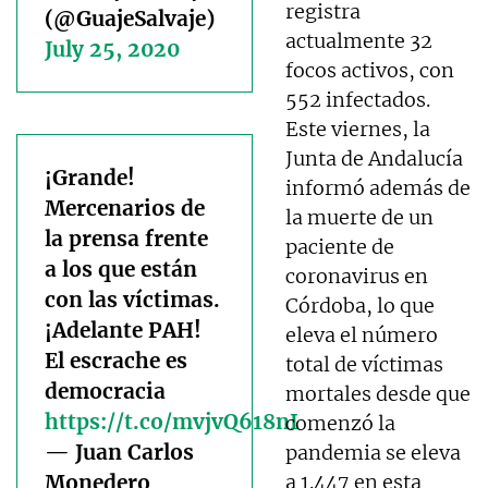
registra
(@GuajeSalvaje)
actualmente 32
July 25, 2020
focos activos, con
552 infectados.
Este viernes, la
Junta de Andalucía
¡Grande!
informó además de
Mercenarios de
la muerte de un
la prensa frente
paciente de
a los que están
coronavirus en
con las víctimas.
Córdoba, lo que
¡Adelante PAH!
eleva el número
El escrache es
total de víctimas
democracia
mortales desde que
https://t.co/mvjvQ618nI
comenzó la
— Juan Carlos
pandemia se eleva
Monedero
a 1.447 en esta