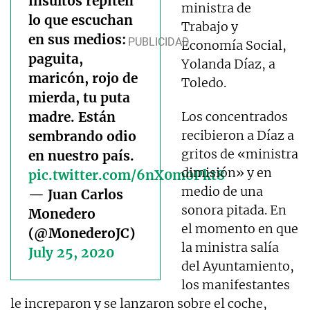
insultos repiten
ministra de
lo que escuchan
Trabajo y
en sus medios:
Economía Social,
paguita,
Yolanda Díaz, a
maricón, rojo de
Toledo.
mierda, tu puta
madre. Están
Los concentrados
recibieron a Díaz a
sembrando odio
gritos de «ministra
en nuestro país.
dimisión» y en
pic.twitter.com/6nX0m0Pkt8
medio de una
— Juan Carlos
sonora pitada. En
Monedero
el momento en que
(@MonederoJC)
la ministra salía
July 25, 2020
del Ayuntamiento,
los manifestantes
le increparon y se lanzaron sobre el coche,