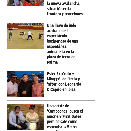
la nueva avalancha,
situación en la
frontera y reacciones
Una llave de judo
acaba con el
espectáculo
bochornoso de una
espontánea
animalista en la
plaza de toros de
Palma
Ester Expósito y
Mbappé, de fiesta y
‘after’ con Leonardo
DiCaprio en Ibiza
Una actriz de
‘Campeones’ busca el
amor en ‘First Dates’
pero no sale como
esperaba: «Me ha