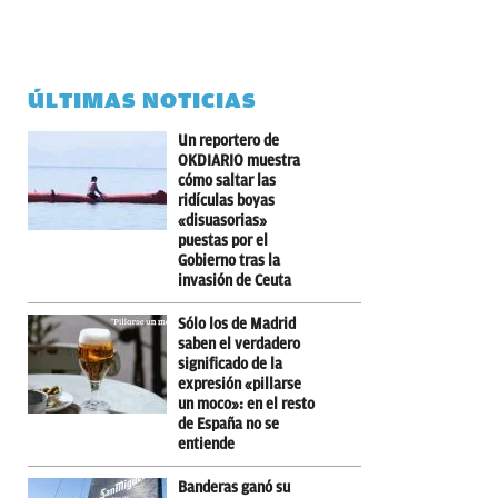
ÚLTIMAS NOTICIAS
Un reportero de
OKDIARIO muestra
cómo saltar las
ridículas boyas
«disuasorias»
puestas por el
Gobierno tras la
invasión de Ceuta
Sólo los de Madrid
saben el verdadero
significado de la
expresión «pillarse
un moco»: en el resto
de España no se
entiende
Banderas ganó su