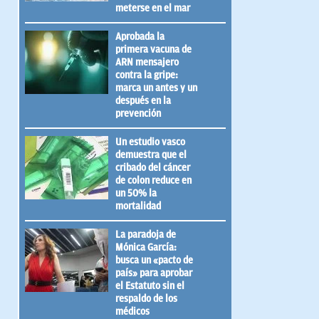
meterse en el mar
Aprobada la
primera vacuna de
ARN mensajero
contra la gripe:
marca un antes y un
después en la
prevención
Un estudio vasco
demuestra que el
cribado del cáncer
de colon reduce en
un 50% la
mortalidad
La paradoja de
Mónica García:
busca un «pacto de
país» para aprobar
el Estatuto sin el
respaldo de los
médicos