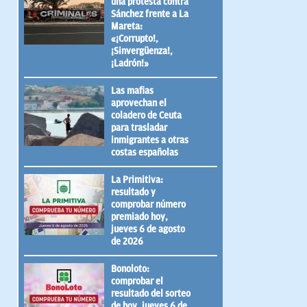
una protesta contra
Sánchez frente a La
Mareta:
«¡Corrupto!,
¡Sinvergüenza!,
¡Ladrón!»
Las mafias
aprovechan el
coladero de Ceuta
para trasladar
inmigrantes a otras
costas españolas
La Primitiva:
resultado y
comprobar número
premiado hoy,
jueves 6 de agosto
de 2026
Bonoloto:
comprobar el
resultado del sorteo
de hoy, jueves 6 de