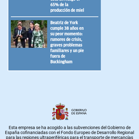
65% de la
producción de miel
Beatriz de York
cumple 38 años en
su peor momento:
rumores de crisis,
graves problemas
familiares y un pie
fuera de
Buckingham
Esta empresa se ha acogido a las subvenciones del Gobierno de
España cofinanciadas con el Fondo Europeo de Desarrollo Regional
para las regiones ultraperiféricas para el transporte de mercancías