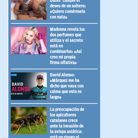
Dates’ cumple el
deseo de un soltero:
«Quiero comérmela
con nata»
Madonna revela los
dos perfumes que
utiliza y el secreto
está en
combinarlos: «Así
creo mi propia
firma olfativa»
David Alonso:
«Márquez me ha
dicho que vaya con
calma que esto es
largo»
La preocupación de
los apicultores
catalanes crece
ante la invasión de
la avispa asiática:
está en riesgo el