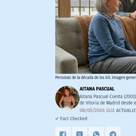
Personas de la década de los 60. Imagen gener
AITANA PASCUAL
Aitana Pascual Cuesta (2001)
de Vitoria de Madrid desde e
comunicación y la escritura. 
08/05/2026 11:11
ACTUALI
y actualidad. Su principal o
Fact Checked
sucesos de forma clara y rig