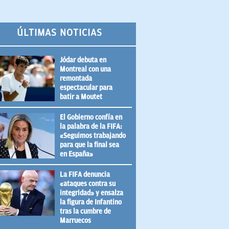
ÚLTIMAS NOTICIAS
Jódar debuta en
Montreal con una
remontada
espectacular para
batir a Moutet
El Gobierno confía en
la palabra de la FIFA:
«Seguimos trabajando
para que la final sea
en España»
La FIFA denuncia
«ataques contra su
integridad» y ensalza
la figura de Infantino
tras la cumbre de
Marruecos