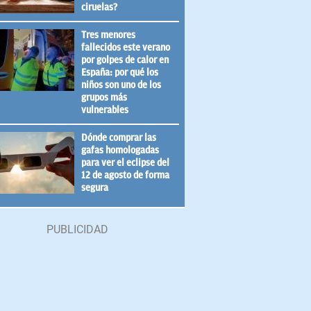
ciruelas?
Tres menores
fallecidos este verano
por golpes de calor en
España: por qué los
niños son uno de los
grupos más
vulnerables
Dónde comprar las
gafas homologadas
para ver el eclipse del
12 de agosto de forma
segura