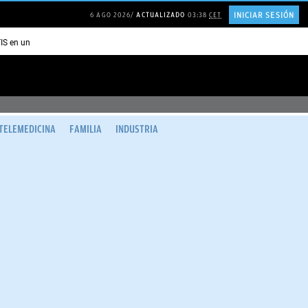
INICIAR SESIÓN
6 AGO 2026
ACTUALIZADO
03:38
CET
TIS en una ISLA en GRECIA
Psicología personas que JUSTIFICAN todo
TELEMEDICINA
FAMILIA
INDUSTRIA