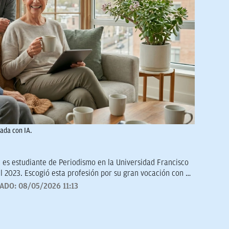
ada con IA.
 es estudiante de Periodismo en la Universidad Francisco
l 2023. Escogió esta profesión por su gran vocación con la
Hoy en día, tiene mucho interés por la historia, deportes
ZADO:
08/05/2026 11:13
bjetivo es seguir formándose y aprender a contar los
urosa.