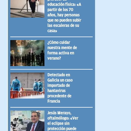
educación física: «A
partir de los 70
años, hay personas
que no pueden subir
las escaleras de su
casa»
¿Cómo cuidar
nuestra mente de
forma activa en
verano?
Detectado en
Galicia un caso
importado de
hantavirus
procedente de
Francia
Jesús Merayo,
oftalmólogo: «Ver
el eclipse sin
protección puede