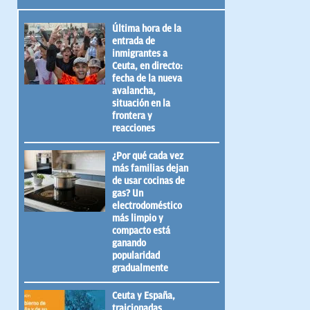
Última hora de la
entrada de
inmigrantes a
Ceuta, en directo:
fecha de la nueva
avalancha,
situación en la
frontera y
reacciones
¿Por qué cada vez
más familias dejan
de usar cocinas de
gas? Un
electrodoméstico
más limpio y
compacto está
ganando
popularidad
gradualmente
Ceuta y España,
traicionadas