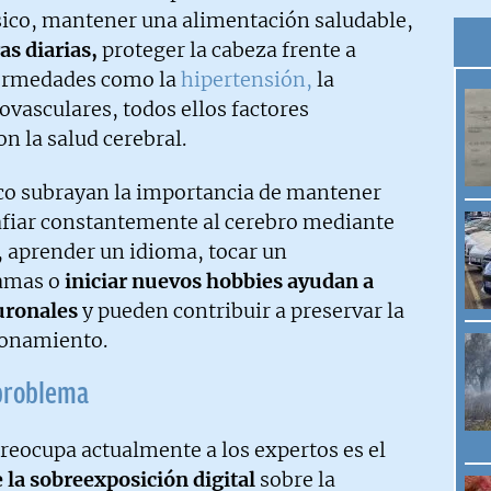
físico, mantener una alimentación saludable,
as diarias,
proteger la cabeza frente a
fermedades como la
hipertensión,
la
ovasculares, todos ellos factores
n la salud cerebral.
co subrayan la importancia de mantener
safiar constantemente al cerebro mediante
r, aprender un idioma, tocar un
ramas o
iniciar nuevos hobbies ayudan a
uronales
y pueden contribuir a preservar la
zonamiento.
 problema
reocupa actualmente a los expertos es el
e la sobreexposición digital
sobre la