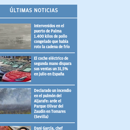
ÚLTIMAS NOTICIAS
Intervenidos en el
puerto de Palma
1.400 kilos de pollo
congelado que había
roto la cadena de frío
El coche eléctrico de
segunda mano dispara
sus ventas un 31,5%
en julio en España
Declarado un incendio
en el pulmón del
Aljarafe: arde el
Parque Olivar del
Zaudín en Tomares
(Sevilla)
Dani García, chef