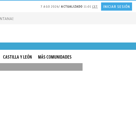
INICIAR SESIÓN
7 AGO 2026
ACTUALIZADO
11:01
CET
VENTANAS
REFLEXIÓN Octavio Paz
REFLEXIÓN Antonio Escohotado
Nuevas A
CASTILLA Y LEÓN
MÁS COMUNIDADES