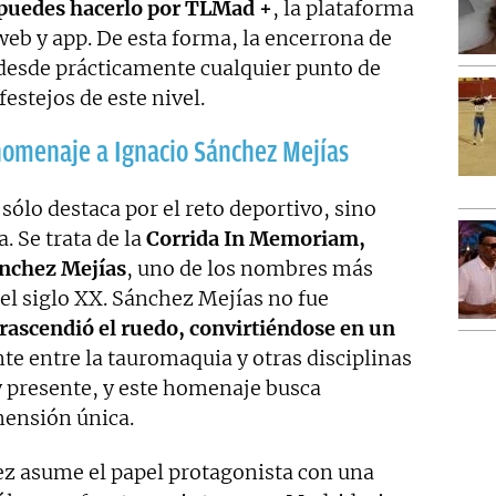
, puedes hacerlo por TLMad +
, la plataforma
web y app. De esta forma, la encerrona de
desde prácticamente cualquier punto de
estejos de este nivel.
homenaje a Ignacio Sánchez Mejías
sólo destaca por el reto deportivo, sino
. Se trata de la
Corrida In Memoriam,
ánchez Mejías
, uno de los nombres más
del siglo XX. Sánchez Mejías no fue
trascendió el ruedo, convirtiéndose en un
te entre la tauromaquia y otras disciplinas
y presente, y este homenaje busca
mensión única.
ez asume el papel protagonista con una