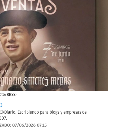
Foto: RRSS)
33
OkDiario. Escribiendo para blogs y empresas de
007.
IZADO:
07/06/2026 07:15