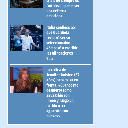
crisis no siempre es
fortaleza, puede ser
una defensa
emocional
Italia confiesa por
qué Guardiola
rechazó ser su
seleccionador:
«Empezó a escribir
las alineaciones
y…»
La rutina de
Jennifer Aniston (57
años) para estar en
forma: «Cuando me
despierto tomo
agua tibia con
limón y luego un
batido o un
aguacate con
huevos»