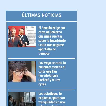
ÚLTIMAS NOTICIAS
El Senado exige por
carta al Gobierno
que rinda cuentas
sobre la invasión de
Ceuta tras negarse
«por falta de
tiempo»
Paz Vega se corta la
melena y estrena el
corte que han
llevado Úrsula
Corberó y Miley
Cyrus
Los psicólogos lo
explican: aparentar
tranquilidad en una