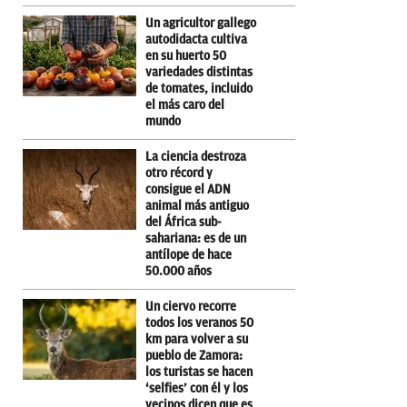
Un agricultor gallego
autodidacta cultiva
en su huerto 50
variedades distintas
de tomates, incluido
el más caro del
mundo
La ciencia destroza
otro récord y
consigue el ADN
animal más antiguo
del África sub-
sahariana: es de un
antílope de hace
50.000 años
Un ciervo recorre
todos los veranos 50
km para volver a su
pueblo de Zamora:
los turistas se hacen
‘selfies’ con él y los
vecinos dicen que es