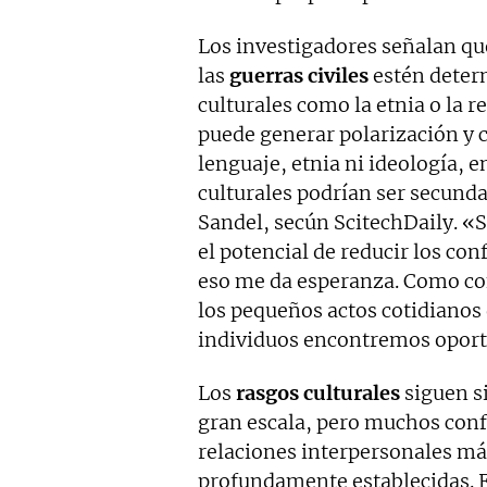
Los investigadores señalan que
las
guerras civiles
estén deter
culturales como la etnia o la re
puede generar polarización y c
lenguaje, etnia ni ideología,
culturales podrían ser secund
Sandel, secún ScitechDaily. «S
el potencial de reducir los con
eso me da esperanza. Como con
los pequeños actos cotidianos 
individuos encontremos oport
Los
rasgos culturales
siguen s
gran escala, pero muchos confl
relaciones interpersonales más
profundamente establecidas. El