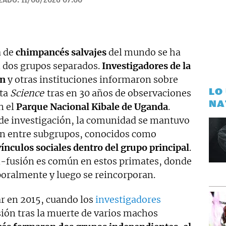
ZADO:
11/06/2026 07:00
a de
chimpancés salvajes
del mundo se ha
 dos grupos separados.
Investigadores de la
in
y otras instituciones informaron sobre
LO
sta
Science
tras en 30 años de observaciones
NA
n el
Parque Nacional Kibale de Uganda
.
de investigación, la comunidad se mantuvo
an entre subgrupos, conocidos como
vínculos sociales dentro del grupo principal
.
ón-fusión es común en estos primates, donde
oralmente y luego se reincorporan.
r en 2015, cuando los
investigadores
sión tras la muerte de varios machos