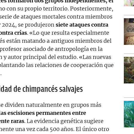
és formaron dos grupos independientes, el
no con su propio territorio. Posteriormente,
 serie de ataques mortales contra miembros
y 2024, se produjeron
siete ataques contra
ontra crías
. «Lo que resulta especialmente
cés están matando a antiguos miembros del
profesor asociado de antropología en la
 y autor principal del estudio. «Las nuevas
plantando las relaciones de cooperación que
.
idad de chimpancés salvajes
se dividen naturalmente en grupos más
las escisiones permanentes entre
nte raras
. La evidencia genética sugiere
nte una vez cada 500 años. El único otro