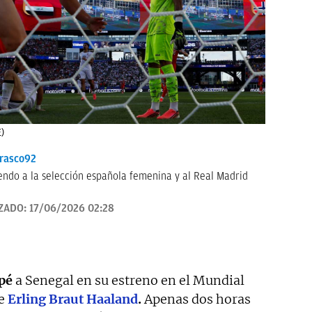
E)
rasco92
endo a la selección española femenina y al Real Madrid
ZADO:
17/06/2026 02:28
pé
a Senegal en su estreno en el Mundial
le
Erling Braut Haaland
.
Apenas dos horas