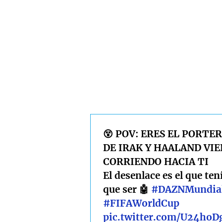
😵 POV: ERES EL PORTE
DE IRAK Y HAALAND VI
CORRIENDO HACIA TI
El desenlace es el que ten
que ser 🤖
#DAZNMundia
#FIFAWorldCup
pic.twitter.com/U24hoD