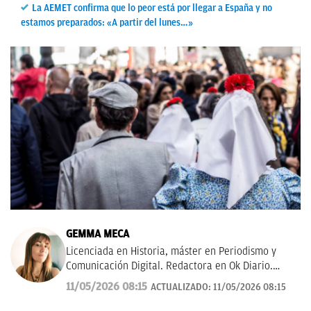
La AEMET confirma que lo peor está por llegar a España y no
estamos preparados: «A partir del lunes…»
GEMMA MECA
Licenciada en Historia, máster en Periodismo y
Comunicación Digital. Redactora en Ok Diario.
Cuento historias, soy amante de los astros, sigo a la
11/05/2026 08:15
ACTUALIZADO:
11/05/2026 08:15
luna, los TT de Twitter y las tendencias en moda.
Experta en noticias de consumo, lifestyle, recetas y