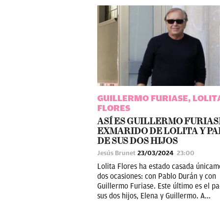
GUILLERMO FURIASE, LOLIT
FLORES
ASÍ ES GUILLERMO FURIASE
EXMARIDO DE LOLITA Y P
DE SUS DOS HIJOS
Jesús Brunet
23/03/2024
23:00
Lolita Flores ha estado casada únicam
dos ocasiones: con Pablo Durán y con
Guillermo Furiase. Este último es el p
sus dos hijos, Elena y Guillermo. A...