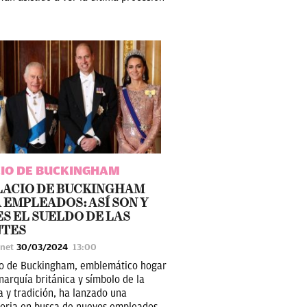
IO DE BUCKINGHAM
LACIO DE BUCKINGHAM
 EMPLEADOS: ASÍ SON Y
ES EL SUELDO DE LAS
NTES
unet
30/03/2024
13:00
io de Buckingham, emblemático hogar
narquía británica y símbolo de la
a y tradición, ha lanzado una
oria en busca de nuevos empleados