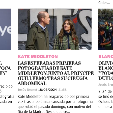
Gales...
KATE MIDDLETON
BLANC
L
LAS ESPERADAS PRIMERAS
OLIVI
TOCA
FOTOGRAFÍAS DE KATE
BLAN
EN"
MIDDLETON JUNTO AL PRÍNCIPE
"TODA
GUILLERMO TRAS SU CIRUGÍA
DUEL
ABDOMINAL
Jesús Br
recibido
Jesús Brunet
18/03/2024
21:58
ó
El 24 de
otografía
Kate Middleton ha reaparecido por primera
se tiñó 
sada en
vez tras la polémica causada por la fotografía
Ochoa, l
que subió el pasado domingo, con motivo del
olímpica 
Día de la Madre. Desde que se...