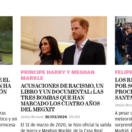
PRINCIPE HARRY Y MEGHAN
FELIPE
MARKLE
E EL
LOS R
N HA
ACUSACIONES DE RACISMO, UN
POR S
IÓN
LIBRO Y UN DOCUMENTAL: LAS
PROCE
TRES BOMBAS QUE HAN
SANTA
MARCADO LOS CUATRO AÑOS
Jesús Br
DEL MEGXIT
ras
A pesar 
Jesús Brunet
30/03/2024
20:00
ico y sin
meteorol
 princesa
El 31 de marzo de 2020, se hizo oficial la salida
sorprend
de Harry y Meghan Markle de la Casa Real
Madrid. 