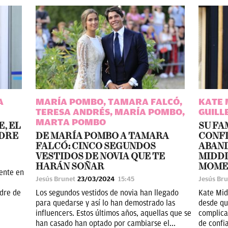
A
MARÍA POMBO, TAMARA FALCÓ,
KATE 
TERESA ANDRÉS, MARÍA POMBO,
GUIL
MARTA POMBO
, EL
SU FA
ADRE
DE MARÍA POMBO A TAMARA
CONFI
FALCÓ: CINCO SEGUNDOS
ABAN
VESTIDOS DE NOVIA QUE TE
MIDDL
HARÁN SOÑAR
MOME
ente en
Jesús Brunet
23/03/2024
15:45
Jesús Br
adre de
Los segundos vestidos de novia han llegado
Kate Mid
para quedarse y así lo han demostrado las
desde qu
influencers. Estos últimos años, aquellas que se
complica
han casado han optado por cambiarse el...
de confi