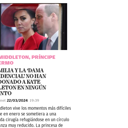
MIDDLETON, PRÍNCIPE
LERMO
MILIA Y LA ‘DAMA
DENCIAL’ NO HAN
DONADO A KATE
ETON EN NINGÚN
NTO
unet
22/03/2024
19:39
dleton vive los momentos más difíciles
e en enero se sometiera a una
da cirugía refugiándose en un círculo
anza muy reducido. La princesa de