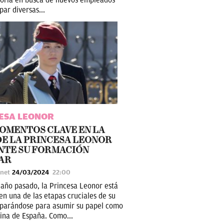
ar diversas...
ESA LEONOR
OMENTOS CLAVE EN LA
DE LA PRINCESA LEONOR
NTE SU FORMACIÓN
AR
unet
24/03/2024
22:00
 año pasado, la Princesa Leonor está
en una de las etapas cruciales de su
eparándose para asumir su papel como
eina de España. Como...