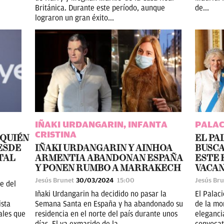
Británica. Durante este período, aunque
de...
lograron un gran éxito...
IÑAKI URDANGARIN, INFANTA
PALAC
CRISTINA
 QUIÉN
EL PA
ESDE
IÑAKI URDANGARIN Y AINHOA
BUSCA
TAL
ARMENTIA ABANDONAN ESPAÑA
ESTE 
Y PONEN RUMBO A MARRAKECH
VACA
Jesús Brunet
30/03/2024
15:00
Jesús Br
e del
Iñaki Urdangarin ha decidido no pasar la
El Palac
ista
Semana Santa en España y ha abandonado su
de la mo
ales que
residencia en el norte del país durante unos
eleganci
días. El ya exmarido de la...
convocat