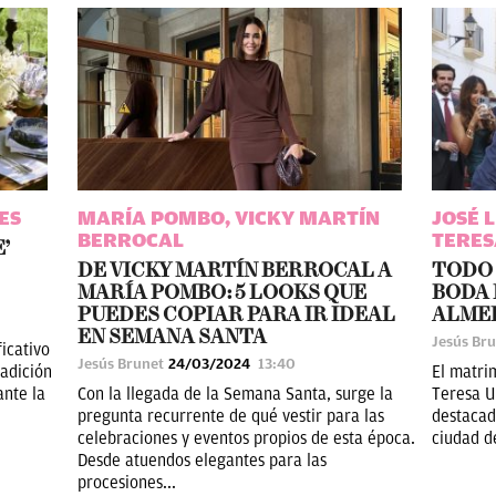
ES
MARÍA POMBO, VICKY MARTÍN
JOSÉ 
BERROCAL
TERES
’
DE VICKY MARTÍN BERROCAL A
TODO 
MARÍA POMBO: 5 LOOKS QUE
BODA 
PUEDES COPIAR PARA IR IDEAL
ALMEI
EN SEMANA SANTA
Jesús Br
icativo
Jesús Brunet
24/03/2024
13:40
adición
El matri
ante la
Con la llegada de la Semana Santa, surge la
Teresa U
pregunta recurrente de qué vestir para las
destacad
celebraciones y eventos propios de esta época.
ciudad de
Desde atuendos elegantes para las
procesiones...