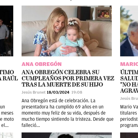
ANA OBREGÓN
MARIO
LTIMO
ANA OBREGÓN CELEBRA SU
ÚLTIM
A RAÚL
CUMPLEAÑOS POR PRIMERA VEZ
SALUD
TRAS LA MUERTE DE SU HIJO
"NO H
AGRA
Jesús Brunet
18/03/2024
19:08
Jesús Br
Ana Obregón está de celebración. La
 un
presentadora ha cumplido 69 años en un
Mario Va
 meses
momento muy feliz de su vida, después de
titulares
de moto
mucho tiempo sintiendo la tristeza. Desde que
periodis
el...
falleció...
programa