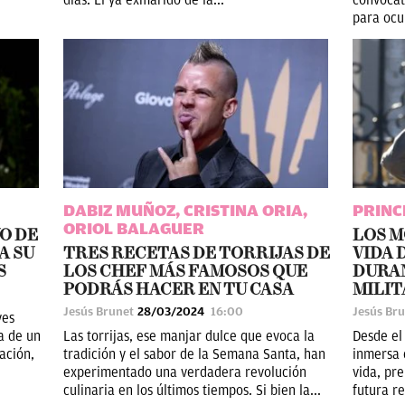
para ocup
DABIZ MUÑOZ, CRISTINA ORIA,
PRINC
ORIOL BALAGUER
O DE
LOS M
A SU
TRES RECETAS DE TORRIJAS DE
VIDA 
S
LOS CHEF MÁS FAMOSOS QUE
DURA
PODRÁS HACER EN TU CASA
MILIT
Jesús Brunet
28/03/2024
16:00
Jesús Br
ves
za de un
Las torrijas, ese manjar dulce que evoca la
Desde el
ación,
tradición y el sabor de la Semana Santa, han
inmersa 
experimentado una verdadera revolución
vida, pr
culinaria en los últimos tiempos. Si bien la...
futura r