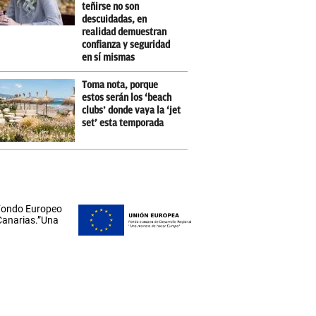
teñirse no son
descuidadas, en
realidad demuestran
confianza y seguridad
en sí mismas
Toma nota, porque
estos serán los ‘beach
clubs’ donde vaya la ‘jet
set’ esta temporada
 Fondo Europeo
 Canarias.”Una