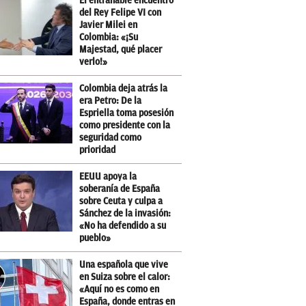
El entrañable encuentro
del Rey Felipe VI con
Javier Milei en
Colombia: «¡Su
Majestad, qué placer
verlo!»
Colombia deja atrás la
era Petro: De la
Espriella toma posesión
como presidente con la
seguridad como
prioridad
EEUU apoya la
soberanía de España
sobre Ceuta y culpa a
Sánchez de la invasión:
«No ha defendido a su
pueblo»
Una española que vive
en Suiza sobre el calor:
«Aquí no es como en
España, donde entras en