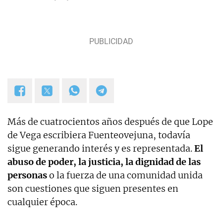
promocionales, campañas publicitarias y de
marketing, artículos de opinión, relatos y guiones,
y proyectos empresariales de todo tipo que
requieran de textos con un contenido de calidad,
bien documentado y revisado, así como a la
curación y depuración de textos. Estoy en
permanente crecimiento personal y profesional, y
abierto a nuevas colaboraciones.
Más de cuatrocientos años después de que Lope
de Vega escribiera Fuenteovejuna, todavía
sigue generando interés y es representada.
El
abuso de poder, la justicia, la dignidad de las
personas
o la fuerza de una comunidad unida
son cuestiones que siguen presentes en
cualquier época.