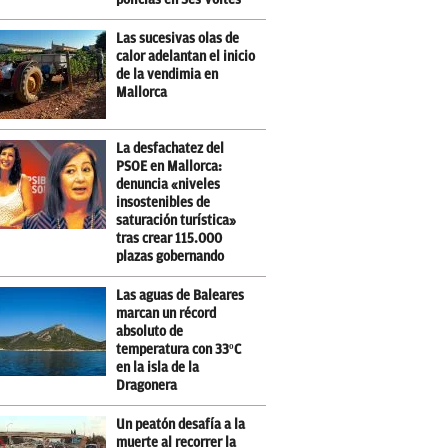
Las sucesivas olas de
calor adelantan el inicio
de la vendimia en
Mallorca
La desfachatez del
PSOE en Mallorca:
denuncia «niveles
insostenibles de
saturación turística»
tras crear 115.000
plazas gobernando
Las aguas de Baleares
marcan un récord
absoluto de
temperatura con 33ºC
en la isla de la
Dragonera
Un peatón desafía a la
muerte al recorrer la