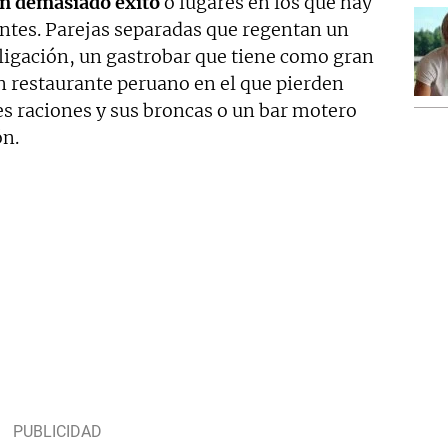
sin demasiado éxito
o lugares en los que hay
entes. Parejas separadas que regentan un
bligación, un gastrobar que tiene como gran
n restaurante peruano en el que pierden
es raciones y sus broncas o un bar motero
ón.