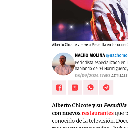
Alberto Chicote vuelve a Pesadilla en la cocina 
NACHO MOLINA
@nachomol
Periodista especializado en 
hablando de 'El Hormiguero', 
me encanta estudiar las aud
03/09/2024 17:30
ACTUAL
nada de las vidas famosos, i
Alberto Chicote y su
Pesadilla 
con nuevos
restaurantes
que p
conocido de la televisión. Doc