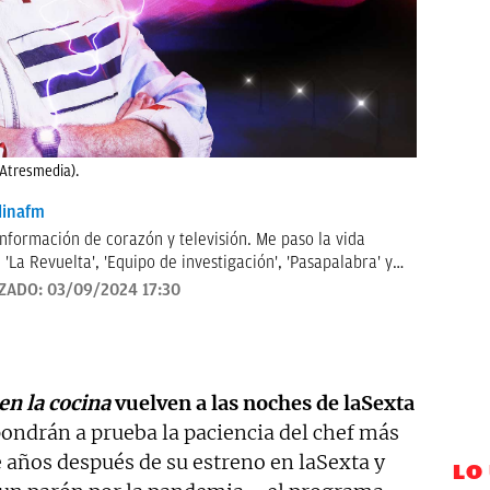
(Atresmedia).
inafm
información de corazón y televisión. Me paso la vida
'La Revuelta', 'Equipo de investigación', 'Pasapalabra' y
iencias de televisión cada mañana. Tampoco me pierdo
IZADO:
03/09/2024 17:30
nfluencers y cantantes.
en la cocina
vuelven a las noches de laSexta
ondrán a prueba la paciencia del chef más
e años después de su estreno en laSexta y
LO