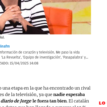
ia).
inafm
información de corazón y televisión. Me paso la vida
'La Revuelta', 'Equipo de investigación', 'Pasapalabra' y
iencias de televisión cada mañana. Tampoco me pierdo
ZADO:
15/04/2025 14:08
nfluencers y cantantes.
o una etapa en la que ha encontrado un rival
es de la televisión, ya que
nadie esperaba
 diario de Jorge
le fuera tan bien
. El catalán
LO