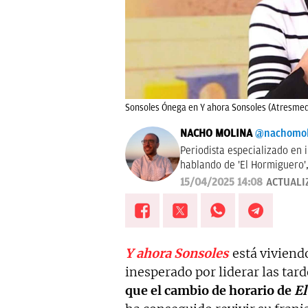
Sonsoles Ónega en Y ahora Sonsoles (Atresmed
NACHO MOLINA
@nachomol
Periodista especializado en 
hablando de 'El Hormiguero', 
me encanta estudiar las aud
15/04/2025 14:08
ACTUALI
nada de las vidas famosos, i
Y ahora Sonsoles
está viviend
inesperado por liderar las tard
que el cambio de horario de
El