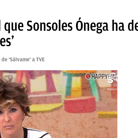
el que Sonsoles Ónega ha d
es’
x de 'Sálvame' a TVE