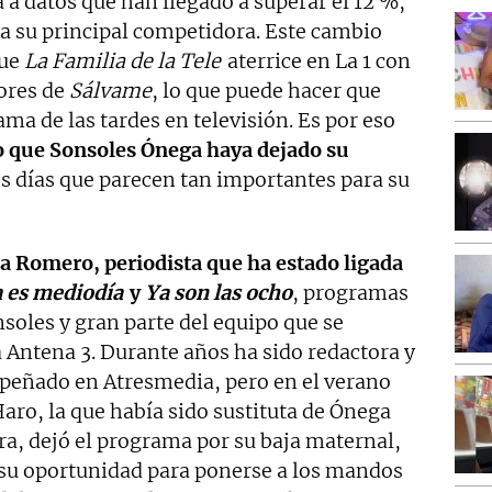
a a datos que han llegado a superar el 12 %,
 a su principal competidora. Este cambio
que
La Familia de la Tele
aterrice en La 1 con
dores de
Sálvame
, lo que puede hacer que
a de las tardes en televisión. Es por eso
o que Sonsoles Ónega haya dejado su
s días que parecen tan importantes para su
pa Romero, periodista que ha estado ligada
 es mediodía
y
Ya son las ocho
, programas
nsoles y gran parte del equipo que se
 Antena 3. Durante años ha sido redactora y
peñado en Atresmedia, pero en el verano
aro, la que había sido sustituta de Ónega
ura, dejó el programa por su baja maternal,
su oportunidad para ponerse a los mandos