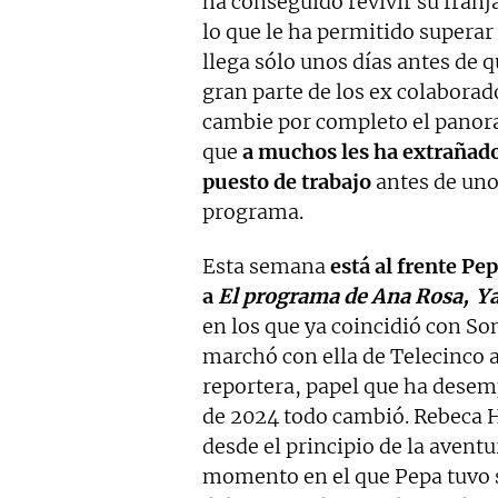
ha conseguido revivir su franj
lo que le ha permitido superar
llega sólo unos días antes de 
gran parte de los ex colabora
cambie por completo el panoram
que
a muchos les ha extrañad
puesto de trabajo
antes de uno
programa.
Esta semana
está al frente Pe
a
El programa de Ana Rosa,
Ya
en los que ya coincidió con So
marchó con ella de Telecinco a
reportera, papel que ha desem
de 2024 todo cambió. Rebeca H
desde el principio de la avent
momento en el que Pepa tuvo 