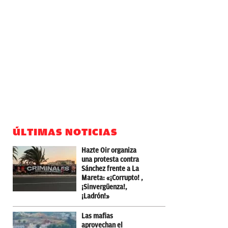
ÚLTIMAS NOTICIAS
Hazte Oir organiza
una protesta contra
Sánchez frente a La
Mareta: «¡Corrupto! ,
¡Sinvergüenza!,
¡Ladrón!»
Las mafias
aprovechan el