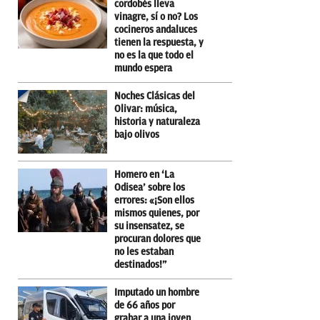
cordobés lleva
vinagre, sí o no? Los
cocineros andaluces
tienen la respuesta, y
no es la que todo el
mundo espera
Noches Clásicas del
Olivar: música,
historia y naturaleza
bajo olivos
Homero en ‘La
Odisea’ sobre los
errores: «¡Son ellos
mismos quienes, por
su insensatez, se
procuran dolores que
no les estaban
destinados!”
Imputado un hombre
de 66 años por
grabar a una joven