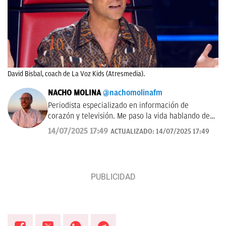
David Bisbal, coach de La Voz Kids (Atresmedia).
NACHO MOLINA
@nachomolinafm
Periodista especializado en información de
corazón y televisión. Me paso la vida hablando de
'El Hormiguero', 'La Revuelta', 'Equipo de
14/07/2025 17:49
ACTUALIZADO:
14/07/2025 17:49
investigación', 'Pasapalabra' y me encanta estudiar
las audiencias de televisión cada mañana.
Tampoco me pierdo nada de las vidas famosos,
influencers y cantantes.