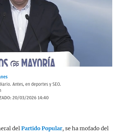
anes
iario. Antes, en deportes y SEO.
m
ZADO:
20/03/2026 14:40
neral del
Partido Popular
, se ha mofado del