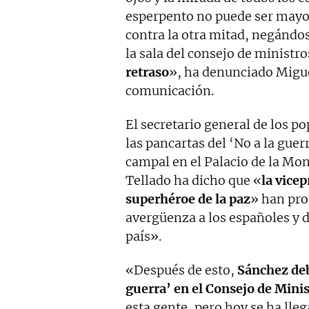
esperpento no puede ser mayo
contra la otra mitad, negándo
la sala del consejo de ministr
retraso
», ha denunciado Migue
comunicación.
El secretario general de los p
las pancartas del ‘No a la guer
campal en el Palacio de la Mon
Tellado ha dicho que «
la vicep
superhéroe de la paz
» han pr
avergüenza a los españoles y 
país».
«Después de esto,
Sánchez deb
guerra’ en el Consejo de Mini
esta gente, pero hoy se ha ll