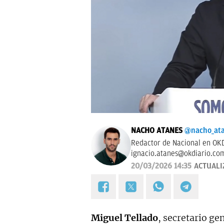
NACHO ATANES
@nacho_at
Redactor de Nacional en OKD
ignacio.atanes@okdiario.co
20/03/2026 14:35
ACTUALI
Miguel Tellado
, secretario ge