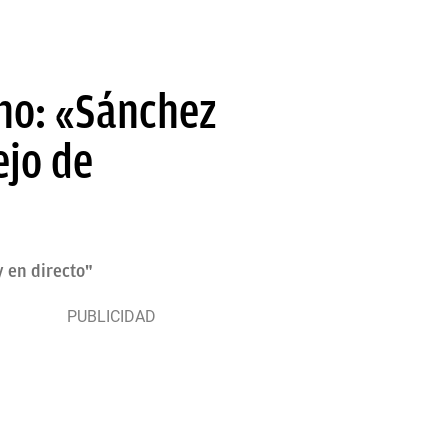
rno: «Sánchez
ejo de
y en directo"