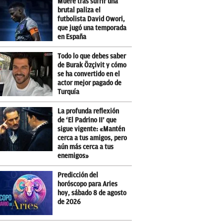
Muere tras sufrir una
brutal paliza el
futbolista David Owori,
que jugó una temporada
en España
Todo lo que debes saber
de Burak Özçivit y cómo
se ha convertido en el
actor mejor pagado de
Turquía
La profunda reflexión
de ‘El Padrino II’ que
sigue vigente: «Mantén
cerca a tus amigos, pero
aún más cerca a tus
enemigos»
Predicción del
horóscopo para Aries
hoy, sábado 8 de agosto
de 2026