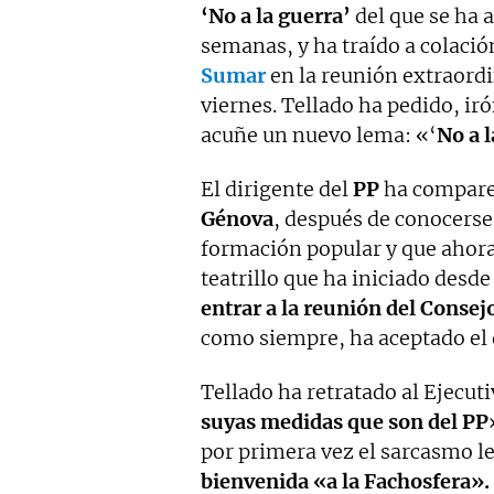
‘No a la guerra’
del que se ha 
semanas, y ha traído a colació
Sumar
en la reunión extraordi
viernes. Tellado ha pedido, ir
acuñe un nuevo lema: «‘
No a l
El dirigente del
PP
ha comparec
Génova
, después de conocerse 
formación popular y que ahora
teatrillo que ha iniciado desd
entrar a la reunión del Consej
como siempre, ha aceptado el 
Tellado ha retratado al Ejecut
suyas medidas que son del PP
por primera vez el sarcasmo le
bienvenida «a la Fachosfera».