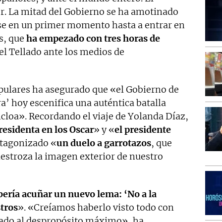
r. La mitad del Gobierno se ha amotinado
se en un primer momento hasta a entrar en
os, que
ha empezado con tres horas de
l Tellado ante los medios de
opulares ha asegurado que «el Gobierno de
ra’ hoy escenifica una auténtica batalla
cloa». Recordando el viaje de Yolanda Díaz,
residenta en los Oscar
» y «
el presidente
otagonizado «
un duelo a garrotazos
, que
destroza la imagen exterior de nuestro
ería acuñar un nuevo lema: ‘No a la
stros
». «Creíamos haberlo visto todo con
egado al despropósito máximo», ha