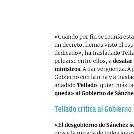
«Cuando por fin se reunía est
un decreto, hemos visto el esp
dedicado», ha trasladado Tella
pelearse entre ellos, a
desatar
ministros
. A dar vergüenza. A
Gobierno con la otra y a trasl
añadido
Tellado
, quien más t
queda» al Gobierno de Sánche
Tellado critica al Gobierno
«
El desgobierno de Sánchez s
ojos y la mirada de todos los 