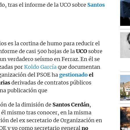
o, tras el informe de la UCO sobre
Santos
los es la cortina de humo para reducir el
nforme de casi 500 hojas de la
UCO
sobre
n verdadero seísmo en Ferraz. En él se
izadas por
Koldo García
que documentan
rganización del PSOE ha
gestionado
el
rias
derivadas de contratos públicos
na publicación que
ión de la dimisión de
Santos Cerdán
,
 él mismo tras conocer, en la misma
ión del ex secretario de Organización en
SOE y yo como secretario general
no