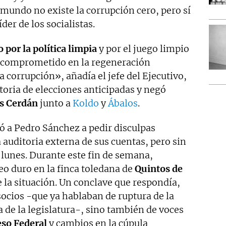
e mundo no existe la corrupción cero, pero sí
íder de los socialistas.
 por la política limpia
y por el juego limpio
o comprometido en la regeneración
a corrupción», añadía el jefe del Ejecutivo,
toria de elecciones anticipadas y negó
s Cerdán
junto a
Koldo
y
Ábalos
.
gó a Pedro Sánchez a pedir disculpas
auditoria externa de sus cuentas, pero sin
 lunes. Durante este fin de semana,
eo duro en la finca toledana de
Quintos de
 la situación. Un conclave que respondía,
 socios -que ya hablaban de ruptura de la
 de la legislatura-, sino también de voces
so Federal
y cambios en la cúpula