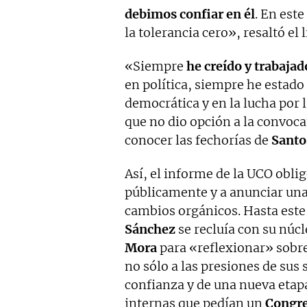
debimos confiar en él
. En est
la tolerancia cero», resaltó el l
«Siempre
he creído y trabajado
en política, siempre he estad
democrática y en la lucha por l
que no dio opción a la convoca
conocer las fechorías de
Santo
Así, el informe de la UCO obli
públicamente y a anunciar una 
cambios orgánicos. Hasta este
Sánchez
se recluía con su núcl
Mora
para «reflexionar» sobre
no sólo a las presiones de sus
confianza y de una nueva etapa
internas que pedían un
Congre