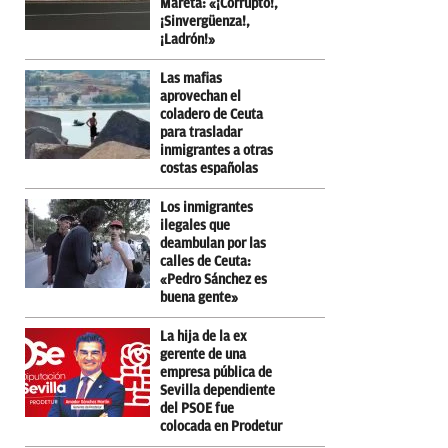
Mareta: «¡Corrupto!,
¡Sinvergüenza!,
¡Ladrón!»
Las mafias
aprovechan el
coladero de Ceuta
para trasladar
inmigrantes a otras
costas españolas
Los inmigrantes
ilegales que
deambulan por las
calles de Ceuta:
«Pedro Sánchez es
buena gente»
La hija de la ex
gerente de una
empresa pública de
Sevilla dependiente
del PSOE fue
colocada en Prodetur