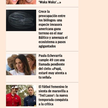
‘Waka Waka’…»
Crece la
preocupación entre
los biólogos: una
especie invasora
americana gana
terreno en el mar
Báltico y amenaza el
ecosistema a pasos
agigantados
Paula Echevarría
cumple 49 con una
llamada pendiente
del cielo: «Papá,
estaré muy atenta a
tu señal»
El fútbol femenino le
sienta de maravilla a
‘Ted Lasso’: la nueva
temporada conquista
a la crítica