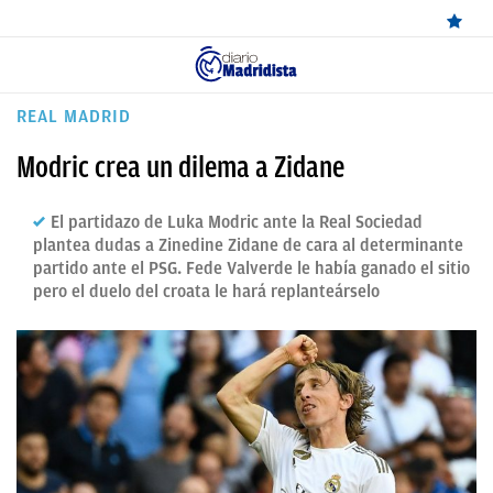
ÚLTIMAS
REAL MADRID
NOTICIAS
Modric crea un dilema a Zidane
REAL
El partidazo de Luka Modric ante la Real Sociedad
MADRID
plantea dudas a Zinedine Zidane de cara al determinante
partido ante el PSG. Fede Valverde le había ganado el sitio
BALONCESTO
pero el duelo del croata le hará replanteárselo
CANTERA
FICHAJES
DIRECTO
FEMENINO
PAPARAZZI