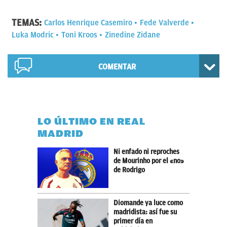
TEMAS:
Carlos Henrique Casemiro
Fede Valverde
Luka Modric
Toni Kroos
Zinedine Zidane
COMENTAR
LO ÚLTIMO EN REAL
MADRID
Ni enfado ni reproches
de Mourinho por el «no»
de Rodrigo
Diomande ya luce como
madridista: así fue su
primer día en