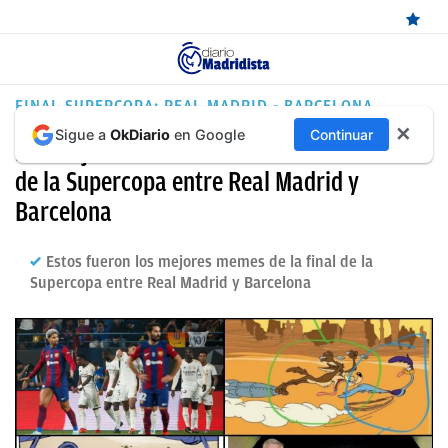
ÚLTIMAS
FINAL SUPERCOPA: REAL MADRID - BARCELONA
✕
Sigue a
OkDiario
en Google
Continuar
NOTICIAS
Los mejores memes del Clásico de la final
REAL
de la Supercopa entre Real Madrid y
Barcelona
MADRID
BALONCESTO
Estos fueron los mejores memes de la final de la
Supercopa entre Real Madrid y Barcelona
CANTERA
FICHAJES
DIRECTO
FEMENINO
PAPARAZZI