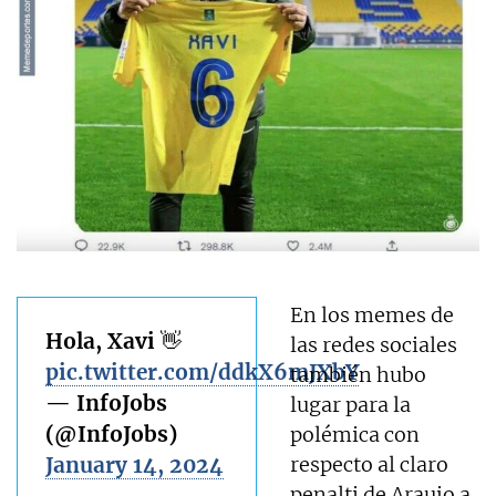
En los memes de
Hola, Xavi 👋
las redes sociales
pic.twitter.com/ddkX6mJXbY
también hubo
— InfoJobs
lugar para la
(@InfoJobs)
polémica con
January 14, 2024
respecto al claro
penalti de Araujo a