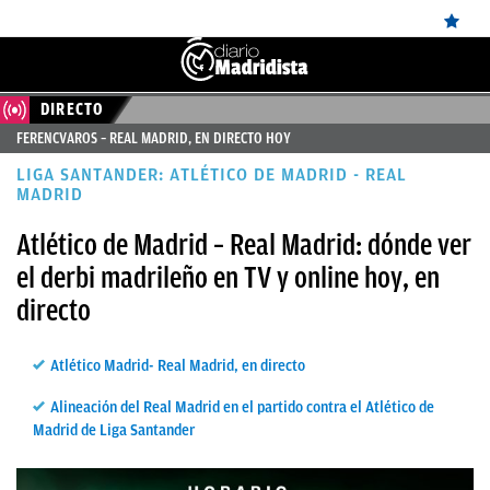
DIRECTO
ÚLTIMAS
FERENCVAROS – REAL MADRID, EN DIRECTO HOY
✕
Sigue a
OkDiario
en Google
Continuar
NOTICIAS
LIGA SANTANDER: ATLÉTICO DE MADRID - REAL
REAL
MADRID
MADRID
Atlético de Madrid – Real Madrid: dónde ver
el derbi madrileño en TV y online hoy, en
BALONCESTO
directo
CANTERA
FICHAJES
Atlético Madrid- Real Madrid, en directo
DIRECTO
Alineación del Real Madrid en el partido contra el Atlético de
Madrid de Liga Santander
FEMENINO
PAPARAZZI