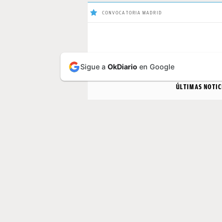
CONVOCATORIA MADRID
ÚLTIMAS
Sigue a
OkDiario
en Google
NOTICIAS
ÚLTIMAS NOTIC
REAL
MADRID
BALONCESTO
CANTERA
FICHAJES
DIRECTO
FEMENINO