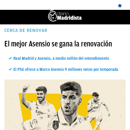
ÚLTIMAS
CERCA DE RENOVAR
✕
Sigue a
OkDiario
en Google
Continuar
NOTICIAS
El mejor Asensio se gana la renovación
REAL
Real Madrid y Asensio, a medio millón del entendimiento
MADRID
El PSG ofrece a Marco Asensio 9 millones netos por temporada
BALONCESTO
CANTERA
FICHAJES
DIRECTO
FEMENINO
PAPARAZZI