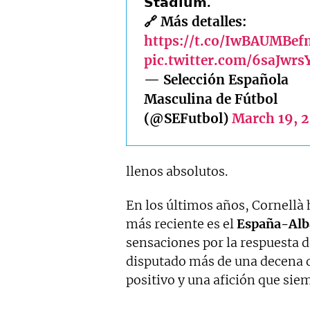
𝗦𝘁𝗮𝗱𝗶𝘂𝗺.
🔗 Más detalles:
https://t.co/IwBAUMBef
pic.twitter.com/6saJwrs
— Selección Española
Masculina de Fútbol
(@SEFutbol)
March 19, 
llenos absolutos.
En los últimos años, Cornellà
más reciente es el
España-Alb
sensaciones por la respuesta d
disputado más de una decena d
positivo y una afición que sie