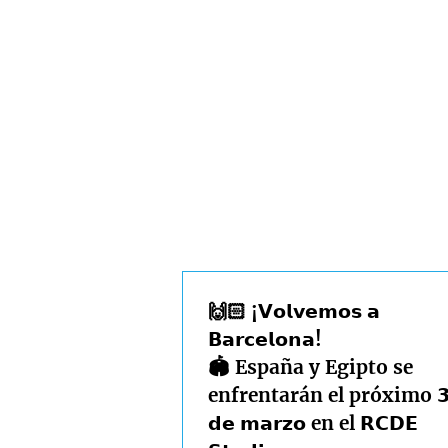
🙌🏻 ¡𝗩𝗼𝗹𝘃𝗲𝗺𝗼𝘀 𝗮
𝗕𝗮𝗿𝗰𝗲𝗹𝗼𝗻𝗮!
🏟️ España y Egipto se
enfrentarán el próximo 𝟯
𝗱𝗲 𝗺𝗮𝗿𝘇𝗼 en el 𝗥𝗖𝗗𝗘