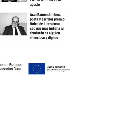
Puebla del 13 al 15 de
agosto
Juan Ramón Jiménez,
poeta y escritor premio
Nobel de Literatura:
«Lo que más indigna al
charlatán es alguien
silencioso y digno»
 Fondo Europeo
 Canarias.”Una