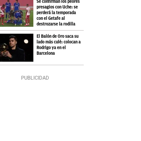
Se confirman los peores
presagios con Uche: se
perderá la temporada
con el Getafe al
destrozarse la rodilla
El Balón de Oro saca su
lado más culé: colocan a
Rodrigo ya en el
Barcelona