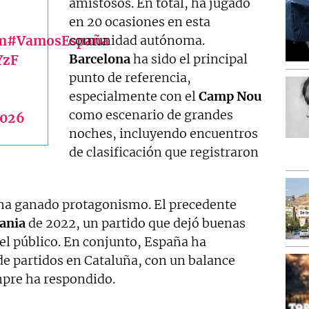
amistosos. En total, ha jugado
en 20 ocasiones en esta
m
#VamosEspaña
comunidad autónoma.
Barcelona
ha sido el principal
YzF
punto de referencia,
especialmente con el
Camp Nou
como escenario de grandes
2026
noches, incluyendo encuentros
de clasificación que registraron
 ha ganado protagonismo. El precedente
ania
de 2022, un partido que dejó buenas
el público. En conjunto, España ha
e partidos en Cataluña, con un balance
mpre ha respondido.