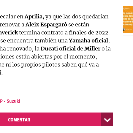
recalar en
Aprilia,
ya que las dos quedarían
 renovar a
Aleix Espargaró
se están
verick
termina contrato a finales de 2022.
s se encuentra también una
Yamaha oficial
,
ha renovado, la
Ducati oficial
de
Miller
o la
ciones están abiertas por el momento,
 ni los propios pilotos saben qué va a
i.
GP
Suzuki
COMENTAR