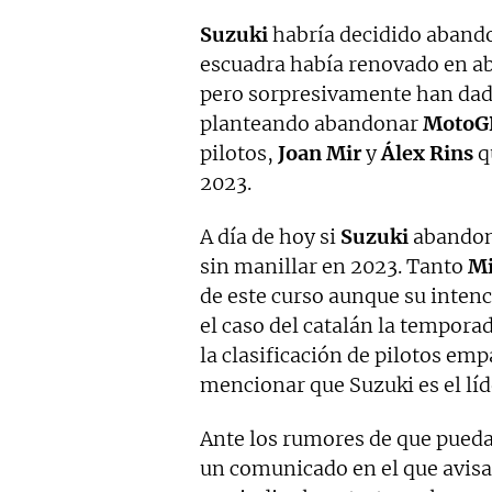
Suzuki
habría decidido aban
escuadra había renovado en abr
pero sorpresivamente han dado
planteando abandonar
MotoG
pilotos,
Joan Mir
y
Álex Rins
q
2023.
A día de hoy si
Suzuki
abandona
sin manillar en 2023. Tanto
Mi
de este curso aunque su intenc
el caso del catalán la tempor
la clasificación de pilotos em
mencionar que Suzuki es el lí
Ante los rumores de que pue
un comunicado en el que avisa 