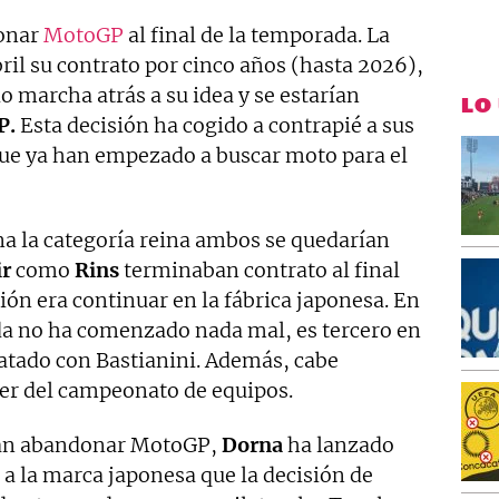
donar
MotoGP
al final de la temporada. La
il su contrato por cinco años (hasta 2026),
 marcha atrás a su idea y se estarían
LO
P.
Esta decisión ha cogido a contrapié a sus
ue ya han empezado a buscar moto para el
 la categoría reina ambos se quedarían
r
como
Rins
terminaban contrato al final
ión era continuar en la fábrica japonesa. En
ada no ha comenzado nada mal, es tercero en
patado con Bastianini. Además, cabe
der del campeonato de equipos.
dan abandonar MotoGP,
Dorna
ha lanzado
a la marca japonesa que la decisión de