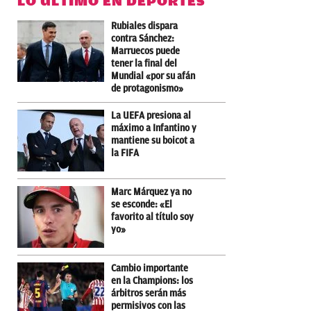
LO ÚLTIMO EN DEPORTES
Rubiales dispara
contra Sánchez:
Marruecos puede
tener la final del
Mundial «por su afán
de protagonismo»
La UEFA presiona al
máximo a Infantino y
mantiene su boicot a
la FIFA
Marc Márquez ya no
se esconde: «El
favorito al título soy
yo»
Cambio importante
en la Champions: los
árbitros serán más
permisivos con las