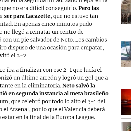
enal en la segunda mitad. Salió mejor en la
que no era difícil conseguirlo.
Pero las
n ser para Lacazette,
que no estuvo tan
mitad. En apenas cinco minutos pudo
o no llegó a rematar un centro de
con un pie salvador de Neto. Los cambios
eiro dispuso de una ocasión para empatar,
itó el 2-2.
 iba a finalizar con ese 2-1 que lucía el
onizó un último arreón y logró un gol que a
tante en la eliminatoria.
Neto salvó la
ió en segunda instancia al meta brasileño
um, que celebró por todo lo alto el 3-1 del
 el Arsenal, por lo que el Valencia deberá
estar en la final de la Europa League.