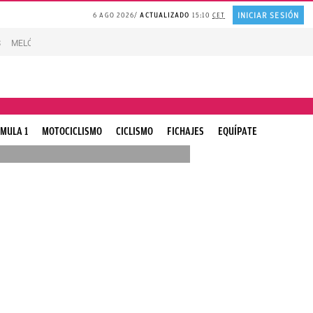
INICIAR SESIÓN
6 AGO 2026
ACTUALIZADO
15:10
CET
S
MELÓN en agricultura madrileña
REFLEXIÓN Juan Ramón Jiménez
Experto
MULA 1
MOTOCICLISMO
CICLISMO
FICHAJES
EQUÍPATE