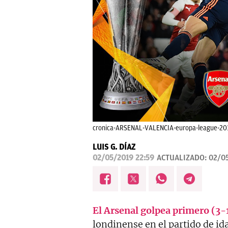
cronica-ARSENAL-VALENCIA-europa-league-201
LUIS G. DÍAZ
02/05/2019 22:59
ACTUALIZADO:
02/0
El Arsenal golpea primero (3-1
londinense en el partido de id