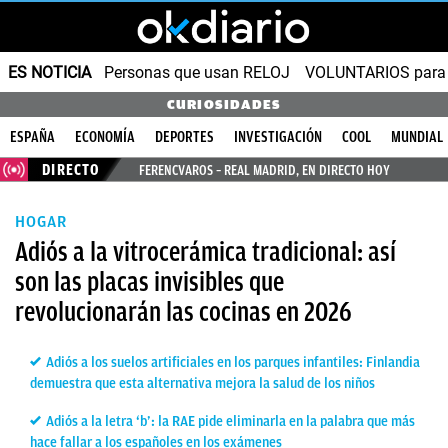
ES NOTICIA
Personas que usan RELOJ
VOLUNTARIOS para v
CURIOSIDADES
ESPAÑA
ECONOMÍA
DEPORTES
INVESTIGACIÓN
COOL
MUNDIAL
DIRECTO
FERENCVAROS – REAL MADRID, EN DIRECTO HOY
HOGAR
Adiós a la vitrocerámica tradicional: así
son las placas invisibles que
revolucionarán las cocinas en 2026
Adiós a los suelos artificiales en los parques infantiles: Finlandia
demuestra que esta alternativa mejora la salud de los niños
Adiós a la letra ‘b’: la RAE pide eliminarla en la palabra que más
hace fallar a los españoles en los exámenes