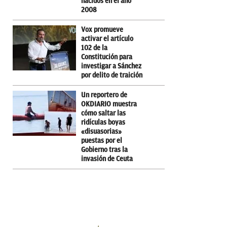
nacidos en el año
2008
Vox promueve
activar el artículo
102 de la
Constitución para
investigar a Sánchez
por delito de traición
Un reportero de
OKDIARIO muestra
cómo saltar las
ridículas boyas
«disuasorias»
puestas por el
Gobierno tras la
invasión de Ceuta