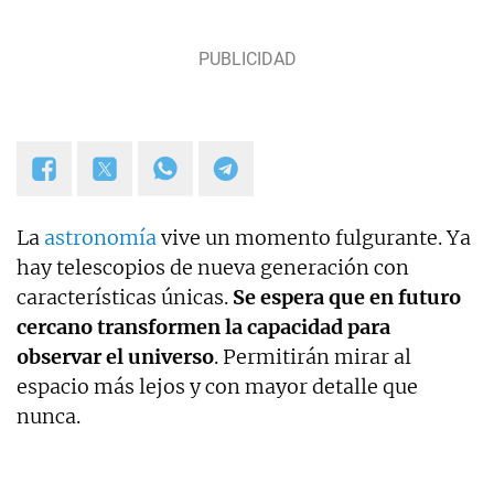
y proyectos empresariales de todo tipo que
requieran de textos con un contenido de calidad,
bien documentado y revisado, así como a la
curación y depuración de textos. Estoy en
permanente crecimiento personal y profesional, y
abierto a nuevas colaboraciones.
La
astronomía
vive un momento fulgurante. Ya
hay telescopios de nueva generación con
características únicas.
Se espera que en futuro
cercano transformen la capacidad para
observar el universo
. Permitirán mirar al
espacio más lejos y con mayor detalle que
nunca.