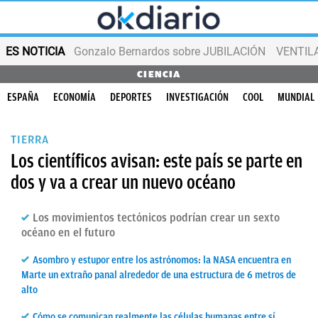
ES NOTICIA
Gonzalo Bernardos sobre JUBILACIÓN
VENTIL
CIENCIA
ESPAÑA
ECONOMÍA
DEPORTES
INVESTIGACIÓN
COOL
MUNDIAL
TIERRA
Los científicos avisan: este país se parte en
dos y va a crear un nuevo océano
Los movimientos tectónicos podrían crear un sexto
océano en el futuro
Asombro y estupor entre los astrónomos: la NASA encuentra en
Marte un extraño panal alrededor de una estructura de 6 metros de
alto
Cómo se comunican realmente las células humanas entre sí