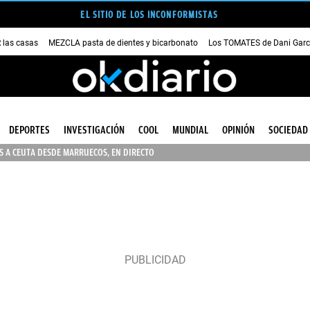
EL SITIO DE LOS INCONFORMISTAS
las casas
MEZCLA pasta de dientes y bicarbonato
Los TOMATES de Dani Garc
DEPORTES
INVESTIGACIÓN
COOL
MUNDIAL
OPINIÓN
SOCIEDAD
 A CEUTA DESDE MARRUECOS, EN DIRECTO