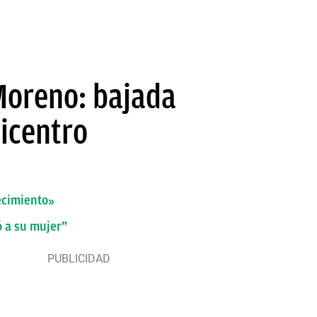
Moreno: bajada
icentro
ecimiento»
ó a su mujer”