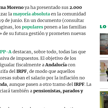
ma Moreno
ya ha presentado sus
2.000
nzar la
mayoría absoluta
en la comunidad
 19 de junio. En un documento (consultar
LO
áginas, los
populares
ponen a las familias
 de su futura gestión y prometen nuevas
PP-A
destacan, sobre todo, todas las que
siva de impuestos. El objetivo de los
 igualar fiscalmente a
Andalucía
con
arifa del
IRPF
, de modo que aquellos
resas suban el salario por la inflación no
nda
, aunque pasen a otro tramo del
IRPF
. La
iciará también a
pensionistas, parados y