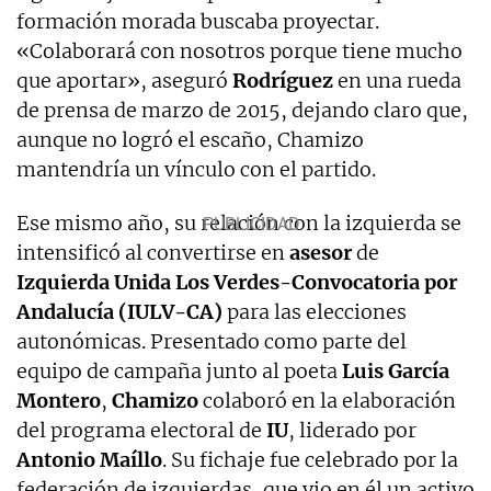
formación morada buscaba proyectar.
«Colaborará con nosotros porque tiene mucho
que aportar», aseguró
Rodríguez
en una rueda
de prensa de marzo de 2015, dejando claro que,
aunque no logró el escaño, Chamizo
mantendría un vínculo con el partido.
Ese mismo año, su relación con la izquierda se
intensificó al convertirse en
asesor
de
Izquierda Unida Los Verdes-Convocatoria por
Andalucía (IULV-CA)
para las elecciones
autonómicas. Presentado como parte del
equipo de campaña junto al poeta
Luis García
Montero
,
Chamizo
colaboró en la elaboración
del programa electoral de
IU
, liderado por
Antonio Maíllo
. Su fichaje fue celebrado por la
federación de izquierdas, que vio en él un activo