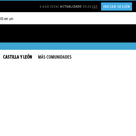
INICIAR SESIÓN
6 AGO 2026
ACTUALIZADO
05:26
CET
TIS en una ISLA en GRECIA
Psicología personas que JUSTIFICAN todo
CASTILLA Y LEÓN
MÁS COMUNIDADES