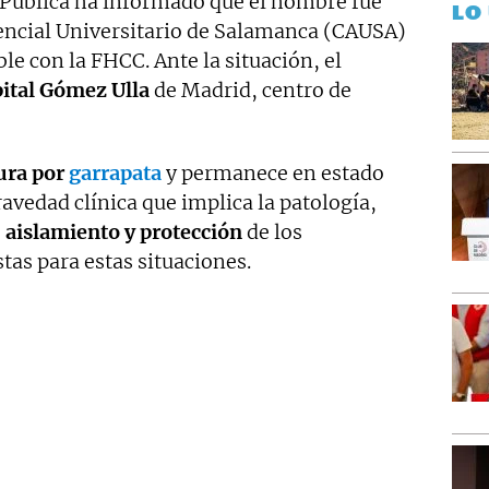
 Pública ha informado que el hombre fue
LO
encial Universitario de Salamanca (CAUSA)
le con la FHCC. Ante la situación, el
pital Gómez Ulla
de Madrid, centro de
ura por
garrapata
y permanece en estado
ravedad clínica que implica la patología,
e
aislamiento y protección
de los
tas para estas situaciones.