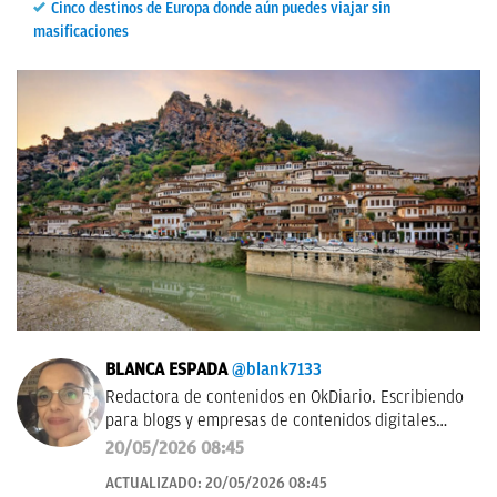
Cinco destinos de Europa donde aún puedes viajar sin
masificaciones
BLANCA ESPADA
@blank7133
Redactora de contenidos en OkDiario. Escribiendo
para blogs y empresas de contenidos digitales
desde 2007.
20/05/2026 08:45
ACTUALIZADO:
20/05/2026 08:45