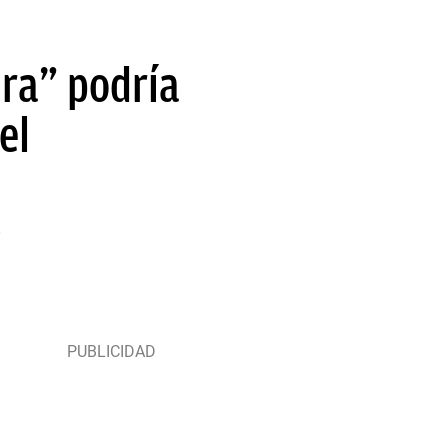
ura” podría
el
e