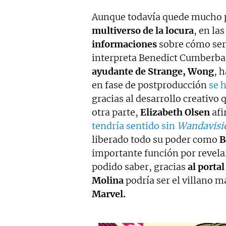
Aunque todavía quede mucho 
multiverso de la locura
, en la
informaciones
sobre cómo ser
interpreta Benedict Cumberbat
ayudante de Strange, Wong
, 
en fase de postproducción
se 
gracias al desarrollo creativo 
otra parte,
Elizabeth Olsen
afi
tendría sentido sin
Wandavisi
liberado todo su poder como
B
importante función por revelar
podido saber, gracias
al porta
Molina
podría ser el villano 
Marvel.