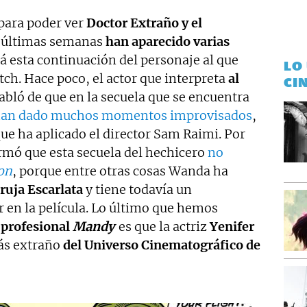
para poder ver
Doctor Extraño y el
s últimas semanas
han aparecido varias
á esta continuación del personaje al que
LO
ch. Hace poco, el actor que interpreta
al
CI
habló de que en la secuela que se encuentra
han dado muchos momentos improvisados
,
que ha aplicado el director Sam Raimi. Por
rmó que esta secuela del hechicero
no
on
, porque entre otras cosas Wanda ha
ruja Escarlata
y tiene todavía un
 en la película. Lo último que hemos
l profesional
Mandy
es que la actriz
Yenifer
más extraño
del Universo Cinematográfico de