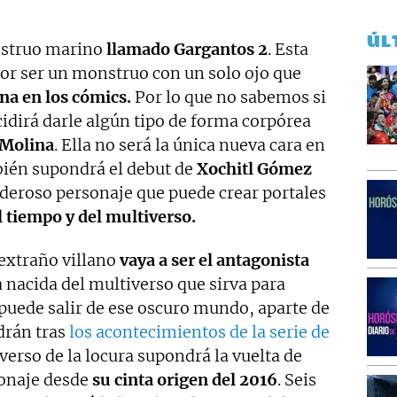
ÚL
nstruo marino
llamado Gargantos 2
. Esta
por ser un monstruo con un solo ojo que
a en los cómics.
Por lo que no sabemos si
cidirá darle algún tipo de forma corpórea
 Molina
. Ella no será la única nueva cara en
bién supondrá el debut de
Xochitl Gómez
eroso personaje que puede crear portales
l tiempo y del multiverso.
l extraño villano
vaya a ser el antagonista
 nacida del multiverso que sirva para
 puede salir de ese oscuro mundo, aparte de
drán tras
los acontecimientos de la serie de
verso de la locura supondrá la vuelta de
onaje desde
su cinta origen del 2016
. Seis