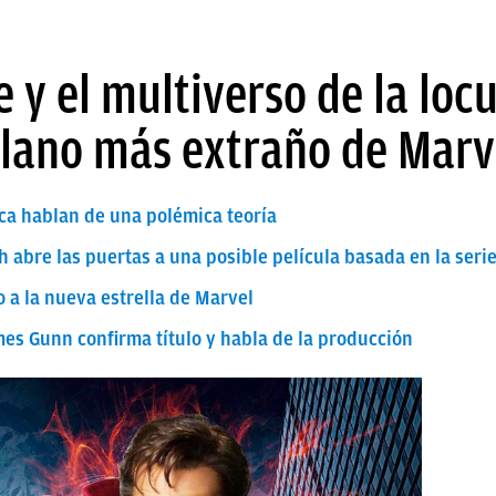
 y el multiverso de la loc
illano más extraño de Marv
ca hablan de una polémica teoría
 abre las puertas a una posible película basada en la seri
 a la nueva estrella de Marvel
mes Gunn confirma título y habla de la producción